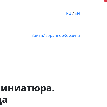
RU
/
EN
Войти
Избранное
Корзина
Миниатюра.
ца