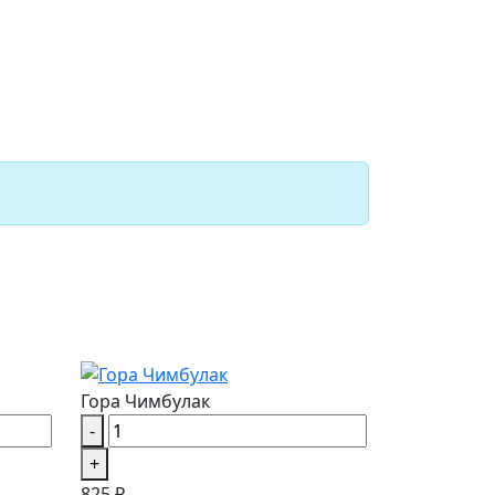
Гора Чимбулак
-
+
825 ₽