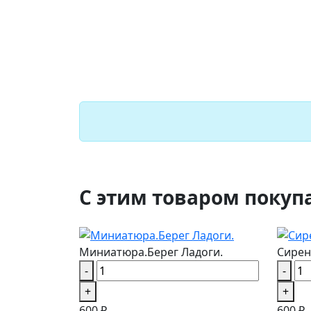
С этим товаром покуп
Миниатюра.Берег Ладоги.
Сирен
-
-
+
+
600 ₽
600 ₽