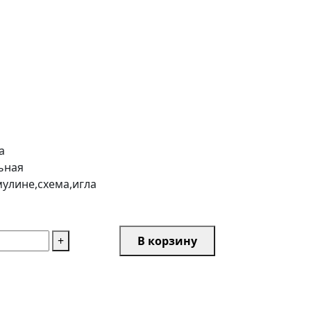
а
ьная
улине,схема,игла
+
В корзину