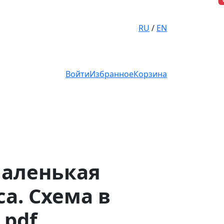
RU
/
EN
Войти
Избранное
Корзина
Маленькая
а. Схема в
pdf.