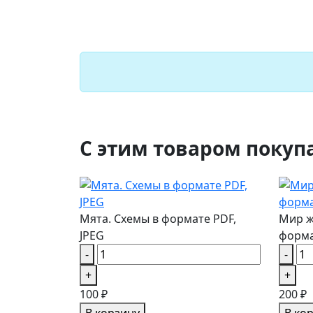
С этим товаром покуп
Мята. Схемы в формате PDF,
Мир ж
JPEG
форма
-
-
+
+
100 ₽
200 ₽